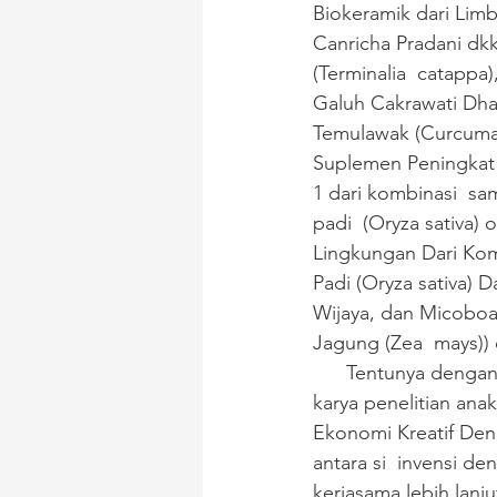
Biokeramik dari Lim
Canricha Pradani dk
(Terminalia  catappa
Galuh Cakrawati Dhar
Temulawak (Curcuma 
Suplemen Peningkat D
1 dari kombinasi  s
padi  (Oryza sativa)
Lingkungan Dari Kom
Padi (Oryza sativa)
Wijaya, dan Micoboa
Jagung (Zea  mays)) 
      Tentunya denga
karya penelitian anak
Ekonomi Kreatif Den
antara si  invensi de
kerjasama lebih lanj