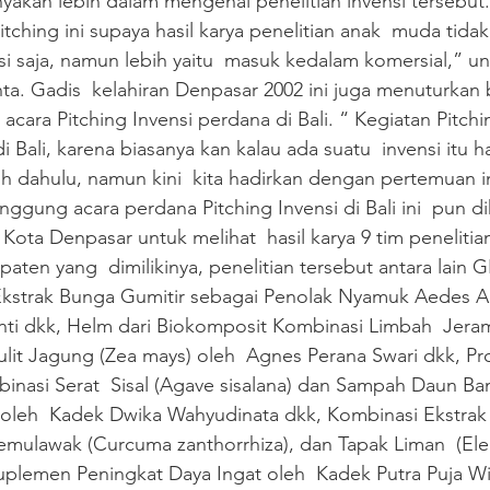
yakan lebih dalam mengenai penelitian invensi tersebut. “
ching ini supaya hasil karya penelitian anak  muda tidak
i saja, namun lebih yaitu  masuk kedalam komersial,” u
nta. Gadis  kelahiran Denpasar 2002 ini juga menuturkan
cara Pitching Invensi perdana di Bali. “ Kegiatan Pitching 
i Bali, karena biasanya kan kalau ada suatu  invensi itu 
ih dahulu, namun kini  kita hadirkan dengan pertemuan in
anggung acara perdana Pitching Invensi di Bali ini  pun dih
 Kota Denpasar untuk melihat  hasil karya 9 tim peneliti
 paten yang  dimilikinya, penelitian tersebut antara lain
 Ekstrak Bunga Gumitir sebagai Penolak Nyamuk Aedes Ae
nti dkk, Helm dari Biokomposit Kombinasi Limbah  Jeram
ulit Jagung (Zea mays) oleh  Agnes Perana Swari dkk, P
binasi Serat  Sisal (Agave sisalana) dan Sampah Daun B
 oleh  Kadek Dwika Wahyudinata dkk, Kombinasi Ekstra
, Temulawak (Curcuma zanthorrhiza), dan Tapak Liman  (E
Suplemen Peningkat Daya Ingat oleh  Kadek Putra Puja W