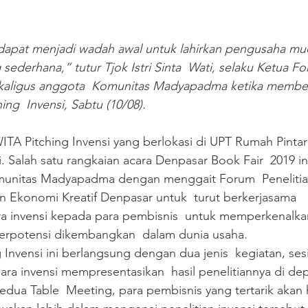
a dapat menjadi wadah awal untuk lahirkan pengusaha mu
 sederhana,” tutur Tjok Istri Sinta  Wati, selaku Ketua Fo
kaligus anggota  Komunitas Madyapadma ketika member
ng  Invensi, Sabtu (10/08).
 Salah satu rangkaian acara Denpasar Book Fair  2019 in
munitas Madyapadma dengan menggait Forum  Penelitia
n Ekonomi Kreatif Denpasar untuk  turut berkerjasama 
invensi kepada para pembisnis  untuk memperkenalkan
berpotensi dikembangkan  dalam dunia usaha. 
ing Invensi ini berlangsung dengan dua jenis  kegiatan, se
para invensi mempresentasikan  hasil penelitiannya di de
edua Table  Meeting, para pembisnis yang tertarik akan h