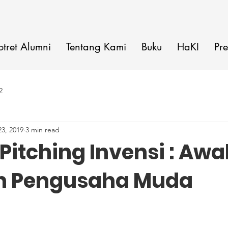
otret Alumni
Tentang Kami
Buku
HaKI
Pre
2
3, 2019
3 min read
Pitching Invensi : Awa
n Pengusaha Muda