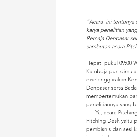
“Acara  ini tentuny
karya penelitian yang
Remaja Denpasar se
sambutan acara Pitchi
 Tepat  pukul 09:00 WITA Pitching Invensi yang berlokasi di UPT Rumah Pintar  Jalan 
Kamboja pun dimulai.
diselenggarakan Ko
Denpasar serta Bada
mempertemukan para 
penelitiannya yang 
      Ya, acara Pitch
Pitching Desk yaitu 
pembisnis dan sesi k