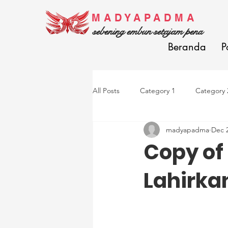
MADYAPADMA
sebening embun setajam pena
Beranda
P
All Posts
Category 1
Category 
madyapadma
Dec 2
Copy of 
Lahirka