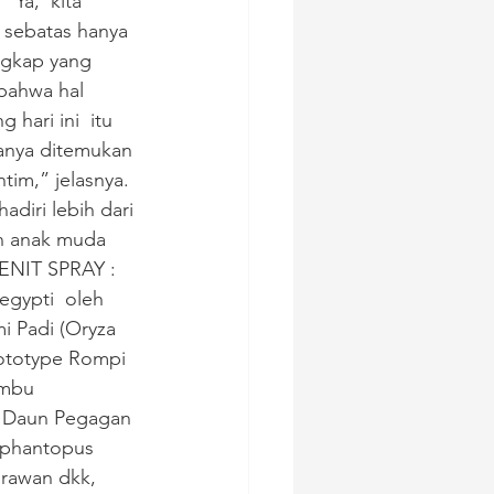
Ya,  kita 
 sebatas hanya 
ngkap yang 
 bahwa hal 
hari ini  itu 
hanya ditemukan 
tim,” jelasnya. 
adiri lebih dari 
an anak muda 
 GENIT SPRAY : 
gypti  oleh 
i Padi (Oryza 
rototype Rompi 
ambu 
k Daun Pegagan 
lephantopus 
irawan dkk, 