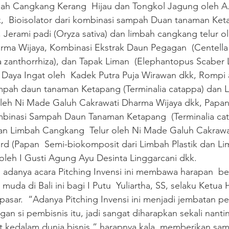
bah Cangkang Kerang  Hijau dan Tongkol Jagung oleh A.A
k,  Bioisolator dari kombinasi sampah Duan tanaman Ket
), Jerami padi (Oryza sativa) dan limbah cangkang telur o
ma Wijaya, Kombinasi Ekstrak Daun Pegagan  (Centella a
zanthorrhiza), dan Tapak Liman  (Elephantopus Scaber L
aya Ingat oleh  Kadek Putra Puja Wirawan dkk, Rompi an
ampah daun tanaman Ketapang (Terminalia catappa) dan L
 oleh Ni Made Galuh Cakrawati Dharma Wijaya dkk, Papan
binasi Sampah Daun Tanaman Ketapang  (Terminalia cat
 Dan Limbah Cangkang  Telur oleh Ni Made Galuh Cakraw
rd (Papan  Semi-biokomposit dari Limbah Plastik dan L
oleh I Gusti Agung Ayu Desinta Linggarcani dkk. 
n adanya acara Pitching Invensi ini membawa harapan  be
 muda di Bali ini bagi I Putu  Yuliartha, SS, selaku Ketua
pasar.  “Adanya Pitching Invensi ini menjadi jembatan 
ngan si pembisnis itu, jadi sangat diharapkan sekali nanti
ut kedalam dunia bisnis,” harapnya kala  memberikan sam