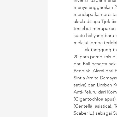
invensi  dapat menan
menyelenggarakan Pit
mendapatkan prestas
akrab disapa Tjok Si
tersebut merupakan  a
suatu hal yang baru d
melalui lomba terleb
       Tak tanggung-t
20 para pembisnis di
dari Bali beserta hak
Penolak  Alami dari
Sintia Arnita Damaya
sativa) dan Limbah K
Anti-Peluru dari Kom
(Gigantochloa apus)
(Centella  asiatica)
Scaber L.) sebagai 