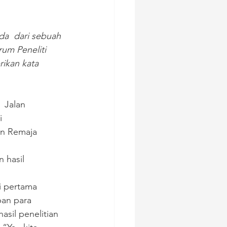
da  dari sebuah 
rum Peneliti 
ikan kata 
i 
n Remaja 
 hasil 
si pertama 
pan para 
asil penelitian 