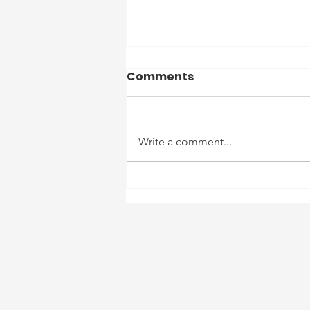
Comments
Write a comment...
Presslist 10:
Kesederhanaan yang
Bermakna