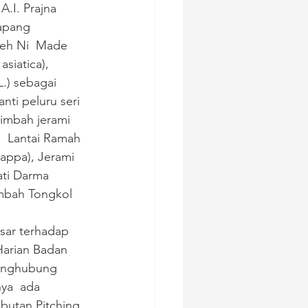
.I. Prajna 
apang 
leh Ni  Made 
siatica), 
.) sebagai 
ti peluru seri 
imbah jerami 
  Lantai Ramah 
appa), Jerami 
ati Darma 
imbah Tongkol 
sar terhadap 
 Harian Badan 
penghubung 
nya  ada 
butan Pitching 