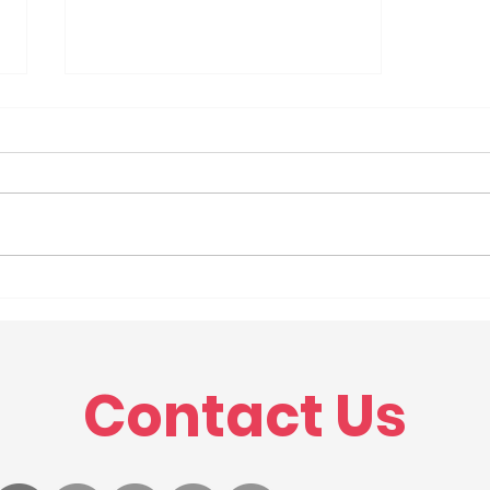
Presslist 10 : Kembalinya
Si Kuda Hitam
Contact Us