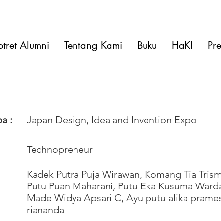
otret Alumni
Tentang Kami
Buku
HaKI
Pre
a :
Japan Design, Idea and Invention Expo
Technopreneur
Kadek Putra Puja Wirawan, Komang Tia Trism
Putu Puan Maharani, Putu Eka Kusuma Warda
Made Widya Apsari C, Ayu putu alika prames
riananda