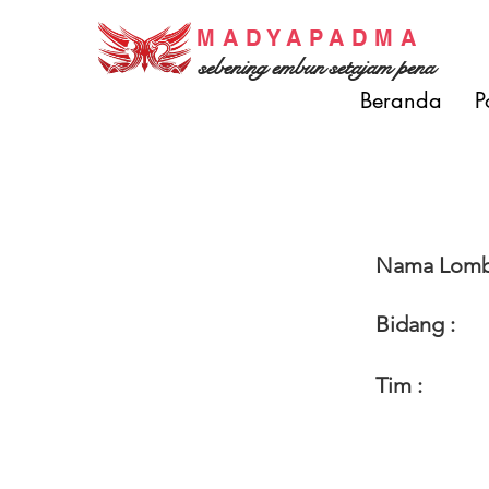
MADYAPADMA
sebening embun setajam pena
Beranda
P
Nama Lomb
Bidang :
Tim :