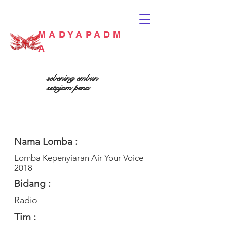
MADYAPADM
A
sebening embun
setajam pena
Nama Lomba :
Lomba Kepenyiaran Air Your Voice
2018
Bidang :
Radio
Tim :