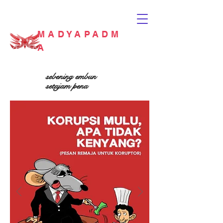
MADYAPADM
A
sebening embun
setajam pena