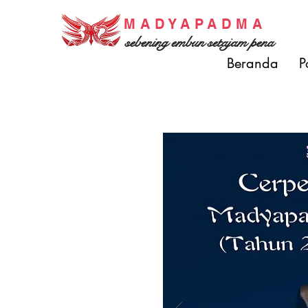
MADYAPADMA
sebening embun setajam pena
Beranda
P