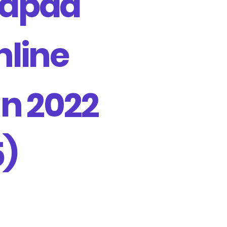
apad
line
n 2022
5)