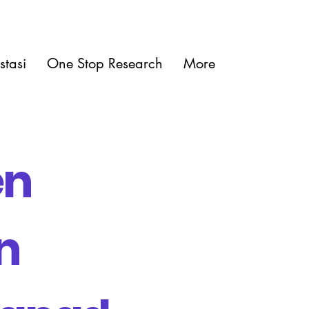
stasi
One Stop Research
More
en
n