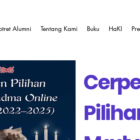
otret Alumni
Tentang Kami
Buku
HaKI
Pre
Cerp
Piliha