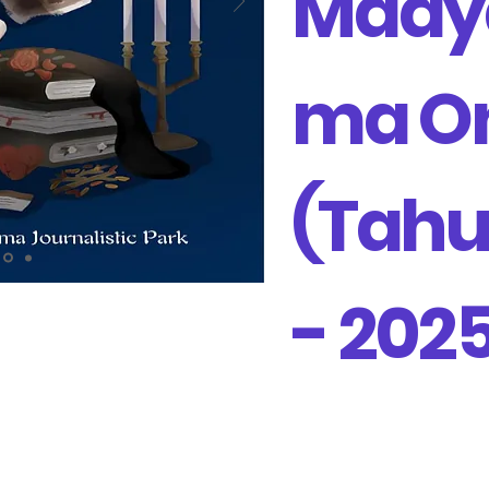
Mady
ma On
(Tahu
- 202