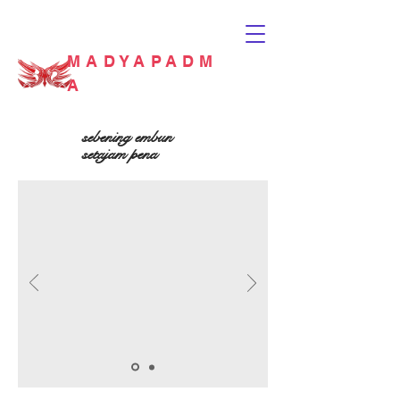
MADYAPADM
A
sebening embun
setajam pena