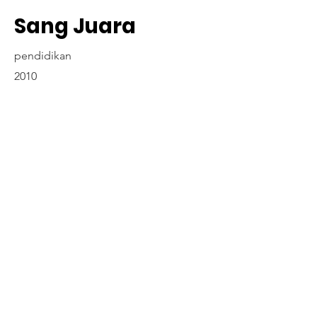
Sang Juara
pendidikan
2010
Contact Us
www.madyapadma-online.com
/ e-mail: